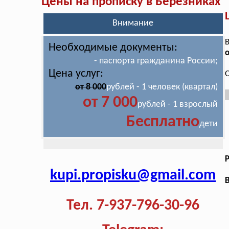
Цены на прописку в Березниках
Внимание
В
Необходимые документы:
- паспорта гражданина России;
Цена услуг:
О
от 8 000
рублей - 1 человек (квартал)
от 7 000
рублей - 1 взрослый
Бесплатно
дети
kupi.propisku@gmail.com
В
Тел. 7-937-796-30-96