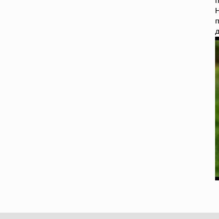
п
п
д