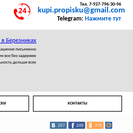
Тел. 7-937-796-30-96
kupi.propisku@gmail.com
Telegram:
Нажмите тут
 в Березниках
лашение письменно
м все без задержек
ьность дольше всех
СКИ
КОНТАКТЫ
257
249
375