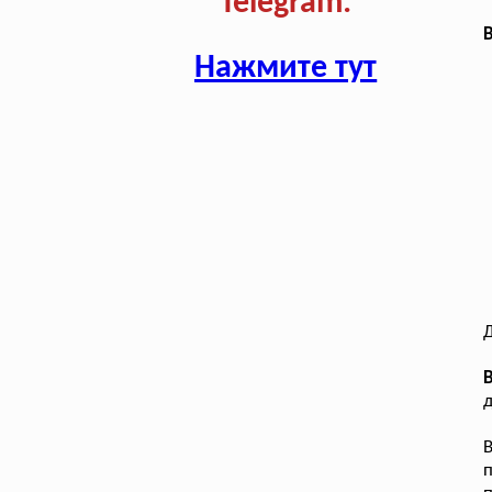
Telegram:
В
Нажмите тут
Д
д
п